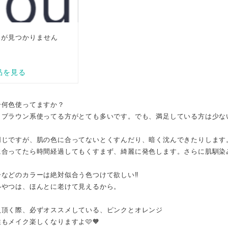
ー何色使ってますか？
・ブラウン系使ってる方がとても多いです。でも、満足している方は少な
同じですが、肌の色に合ってないとくすんだり、暗く沈んできたりします
に合ってたら時間経過してもくすまず、綺麗に発色します。さらに肌馴染
などのカラーは絶対似合う色つけて欲しい‼️
いやつは、ほんとに老けて見えるから。
入頂く際、必ずオススメしている、ピンクとオレンジ
もメイク楽しくなりますよ🩷🧡