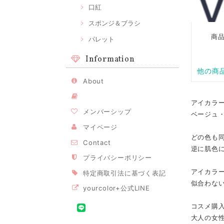
口紅
スポンジ＆ブラシ
パレット
Information
About
アイカラ
メンバーシップ
ベージュ
マイページ
どの色も
Contact
逆に肌色
プライバシーポリシー
アイカラー
特定商取引法に基づく表記
似合わな
yourcolor+公式LINE
コスメ購
大人の女性