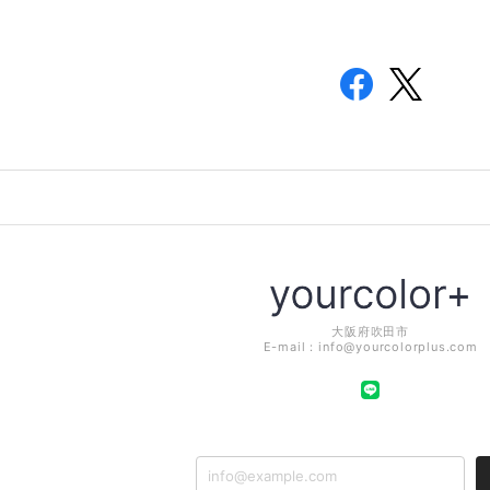
大阪府吹田市
E-mail：
info@yourcolorplus.com