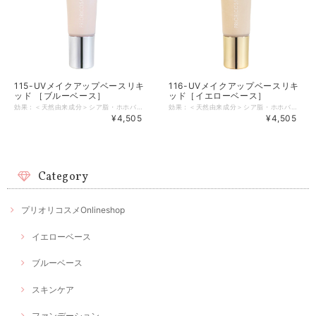
115-UVメイクアップベースリキ
116-UVメイクアップベースリキ
ッド ［ブルーベース］
ッド［イエローベース］
効果：＜天然由来成分＞シア脂・ホホバ種子油・スクワランを多く含み、エモリエント効果で肌の柔らかさ、潤いを保つ。 ブルーベース肌に合うシルバーラメ、ピンクパール配合で肌表面の凹凸を光反射させ、くすみ、しわ、毛穴の陰を目立たなくし、肌のハリと輝きを強調させます。リフトアップ成分配合。 SPF12 PA++ 27ℊ 成分表 精製水・シクロメチコン・イソノナン酸イソトリデシル・イソステアリン酸ソルビタン・グリセリン・ＢＧ・ラノリン脂肪酸オクチドデジル・スクワラン・シア脂・ホホバ油・トコフェロール・グリチルレチン酸ステアリル・ケープアロエエキス・アラントイン・エタノール・硫酸Ｍｇ・ｔ-ブチルジベンゾイルメタン・メチルパラベン・プロピルパラレベン・デヒドロ酢酸Ｎａ・香料・マイカ・酸化チタン・酸化鉄・タルク・（＋／－）
効果：＜天然由来成分＞シア脂・ホホバ種子油・スクワランを多く含み、エモリエント効果で肌の柔らかさ、潤いを保つ。 イエローベース肌に合うゴールドラメ、ピンクパール配合で肌表面の凹凸を光反射させ、くすみ、しわ、毛穴の陰を目立たなくし、肌のハリと輝きを強調させます。リフトアップ成分配合。 SPF12 PA++ 27ℊ 成分表 精製水・シクロメチコン・イソノナン酸イソトリデシル・イソステアリン酸ソルビタン・グリセリン・ＢＧ・ラノリン脂肪酸オクチドデジル・スクワラン・シア脂・ホホバ油・トコフェロール・グリチルレチン酸ステアリル・ケープアロエエキス・アラントイン・エタノール・硫酸Ｍｇ・ｔ-ブチルジベンゾイルメタン・メチルパラベン・プロピルパラレベン・デヒドロ酢酸Ｎａ・香料・マイカ・酸化チタン・酸化鉄・タルク・（＋／－）
¥4,505
¥4,505
Category
プリオリコスメOnlineshop
イエローベース
ブルーベース
スキンケア
ファンデーション