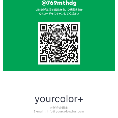
大阪府吹田市
E-mail：
info@yourcolorplus.com